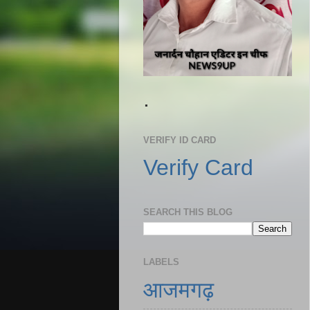
.
VERIFY ID CARD
Verify Card
SEARCH THIS BLOG
LABELS
आजमगढ़