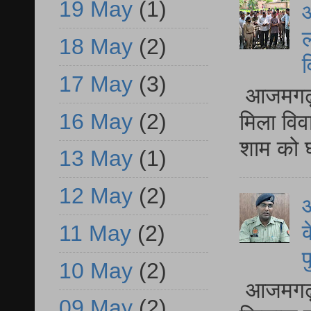
19 May
(1)
आ
ल
18 May
(2)
व
17 May
(3)
आजमगढ़ द
16 May
(2)
मिला विव
शाम को घ
13 May
(1)
12 May
(2)
आ
क
11 May
(2)
प
10 May
(2)
आजमगढ़ द
09 May
(2)