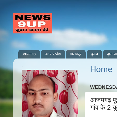
आजमगढ़
उत्तर प्रदेश
गोरखपुर
चुनाव
दुर्घटना
.
Home
WEDNESDA
आजमगढ़ फूल
गांव के 2 