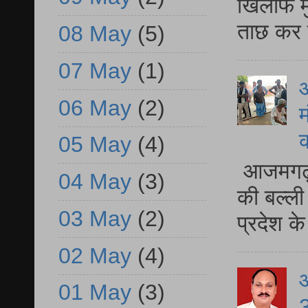
खिलाफ मु
ताछ कर र
08 May
(5)
07 May
(1)
आ
06 May
(2)
म
05 May
(4)
आजमगढ़ 
04 May
(3)
की बल्ली
03 May
(2)
प्रदेश 
02 May
(4)
01 May
(3)
3