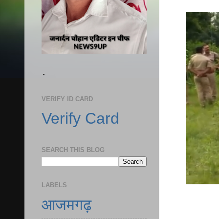
.
VERIFY ID CARD
Verify Card
SEARCH THIS BLOG
LABELS
आजमगढ़