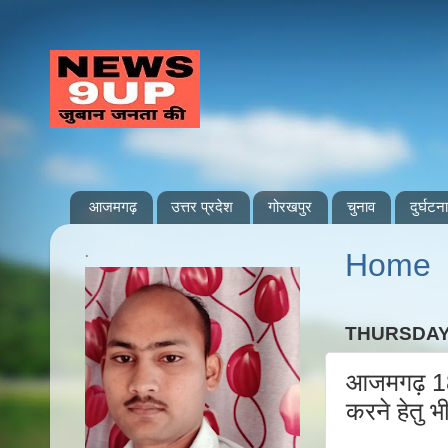
आजमगढ़
उत्तर प्रदेश
गोरखपुर
चुनाव
दुर्घटना
.
Home
THURSDAY,
आजमगढ़ 18 क
करने हेतु भ