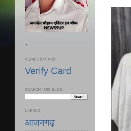
.
VERIFY ID CARD
Verify Card
SEARCH THIS BLOG
LABELS
आजमगढ़