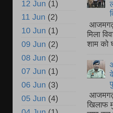
12 Jun
(1)
ल
व
11 Jun
(2)
आजमगढ़ द
10 Jun
(1)
मिला विव
शाम को घ
09 Jun
(2)
08 Jun
(2)
आ
07 Jun
(1)
क
प
06 Jun
(3)
आजमगढ़ द
05 Jun
(4)
खिलाफ मु
04 Jun
(1)