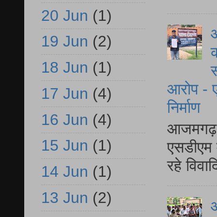
20 Jun
(1)
आ
19 Jun
(2)
क
18 Jun
(1)
स
आरोप - ए
17 Jun
(4)
निर्माण
16 Jun
(4)
आजमगढ़ द
15 Jun
(1)
एसडीएम म
रहे विवा
14 Jun
(1)
13 Jun
(2)
आ