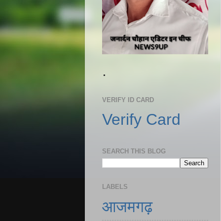
.
VERIFY ID CARD
Verify Card
SEARCH THIS BLOG
LABELS
आजमगढ़