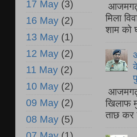
17 May
(3)
आजमगढ़ द
मिला विव
16 May
(2)
शाम को घ
13 May
(1)
12 May
(2)
आ
क
11 May
(2)
प
10 May
(2)
आजमगढ़ द
09 May
(2)
खिलाफ मु
ताछ कर र
08 May
(5)
07 May
(1)