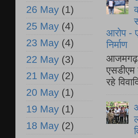
क
26 May
(1)
स
25 May
(4)
आरोप - ए
23 May
(4)
निर्माण
आजमगढ़ द
22 May
(3)
एसडीएम म
21 May
(2)
रहे विवा
20 May
(1)
आ
19 May
(1)
ल
18 May
(2)
व