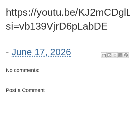
https://youtu.be/KJ2mCDgl
si=vb139VjrD6pLabDE
-
June 17, 2026
No comments:
Post a Comment