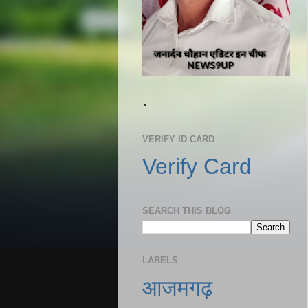
.
VERIFY ID CARD
Verify Card
SEARCH THIS BLOG
LABELS
आजमगढ़