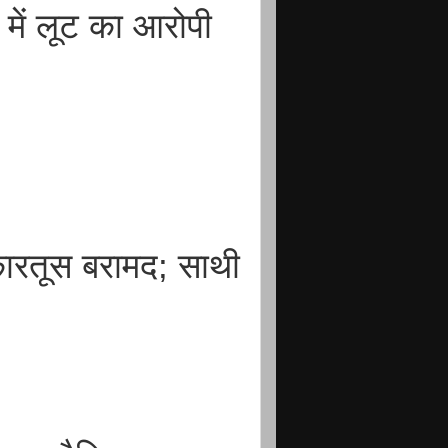
ें लूट का आरोपी
र
ारतूस बरामद; साथी