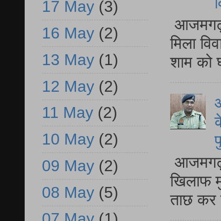
व
17 May
(3)
आजमगढ़ द
16 May
(2)
मिला विव
13 May
(1)
शाम को घ
12 May
(2)
आ
11 May
(2)
क
10 May
(2)
प
आजमगढ़ द
09 May
(2)
खिलाफ मु
08 May
(5)
ताछ कर र
07 May
(1)