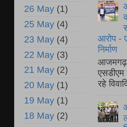
आ
26 May
(1)
क
25 May
(4)
स
आरोप - ए
23 May
(4)
निर्माण
22 May
(3)
आजमगढ़ द
21 May
(2)
एसडीएम म
रहे विवा
20 May
(1)
19 May
(1)
आ
18 May
(2)
ल