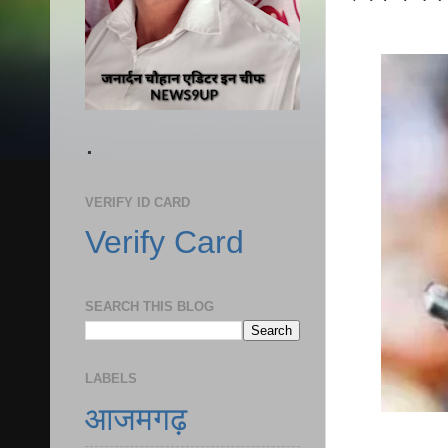
.
VERIFY ID CARD
Verify Card
SEARCH THIS BLOG
LABELS
आजमगढ़