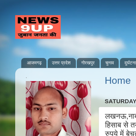
आजमगढ़
उत्तर प्रदेश
गोरखपुर
चुनाव
दुर्घटना
.
Home
SATURDAY,
लखनऊ,नाबाल
हिसाब से त
रुपये में बे