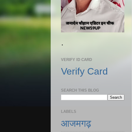
.
VERIFY ID CARD
Verify Card
SEARCH THIS BLOG
LABELS
आजमगढ़