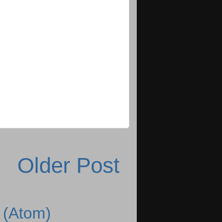
Older Post
 (Atom)