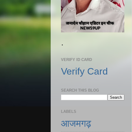
.
VERIFY ID CARD
Verify Card
SEARCH THIS BLOG
LABELS
आजमगढ़