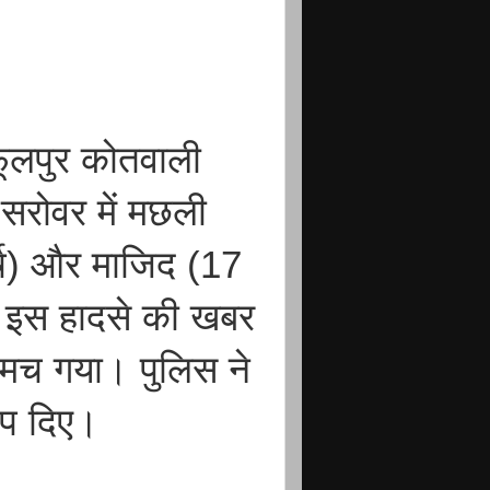
फूलपुर कोतवाली
ृत सरोवर में मछली
र्ष) और माजिद (17
ई। इस हादसे की खबर
म मच गया। पुलिस ने
ंप दिए।