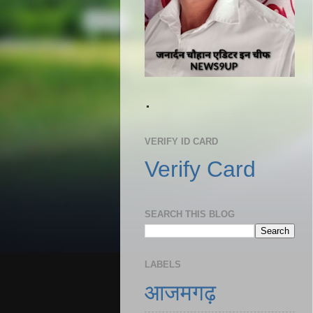
.
VERIFY ID CARD
Verify Card
SEARCH THIS BLOG
LABELS
आजमगढ़