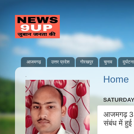
आजमगढ़
उत्तर प्रदेश
गोरखपुर
चुनाव
दुर्घटना
.
Home
SATURDAY,
आजमगढ़ 3 ह
संबंध में हु