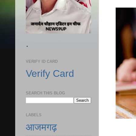
.
VERIFY ID CARD
Verify Card
SEARCH THIS BLOG
LABELS
आजमगढ़