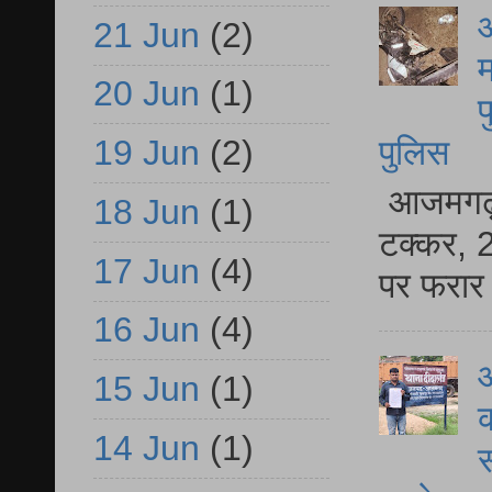
आ
21 Jun
(2)
म
20 Jun
(1)
फ
19 Jun
(2)
पुलिस
आजमगढ़ स
18 Jun
(1)
टक्कर, 2
17 Jun
(4)
पर फरार 
16 Jun
(4)
आ
15 Jun
(1)
क
14 Jun
(1)
स