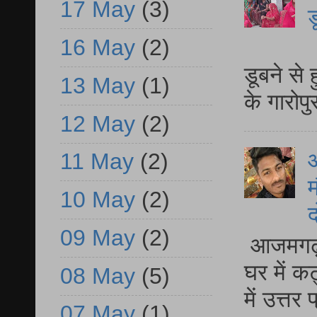
17 May
(3)
ड
16 May
(2)
आ
डूबने से
13 May
(1)
के गारोपु
12 May
(2)
11 May
(2)
म
10 May
(2)
द
09 May
(2)
आजमगढ़ 
घर में क
08 May
(5)
में उत्त
07 May
(1)