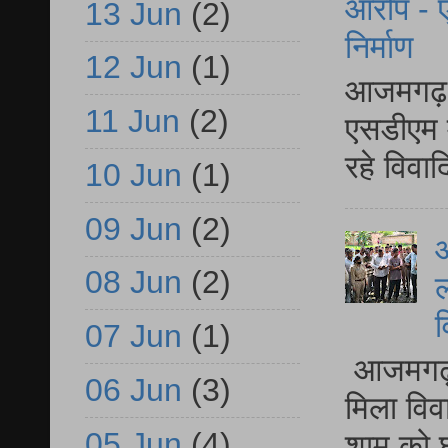
आरोप - ए
13 Jun
(2)
निर्माण
12 Jun
(1)
आजमगढ़ द
11 Jun
(2)
एसडीएम म
रहे विवा
10 Jun
(1)
09 Jun
(2)
आ
08 Jun
(2)
ल
व
07 Jun
(1)
आजमगढ़ द
06 Jun
(3)
मिला विव
05 Jun
(4)
शाम को घ