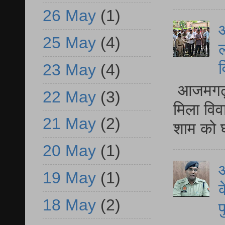
26 May
(1)
आ
25 May
(4)
ल
व
23 May
(4)
आजमगढ़ द
22 May
(3)
मिला विव
21 May
(2)
शाम को घ
20 May
(1)
आ
19 May
(1)
क
18 May
(2)
प