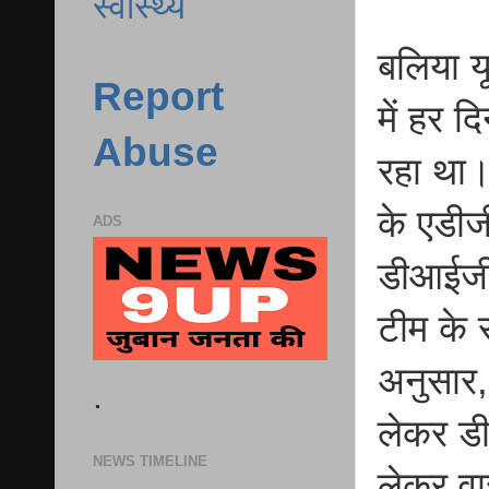
स्वास्थ्य
बलिया यू
Report
में हर 
Abuse
रहा था।
के एडीज
ADS
डीआईजी र
टीम के 
अनुसार,
.
लेकर ड
NEWS TIMELINE
लेकर वा