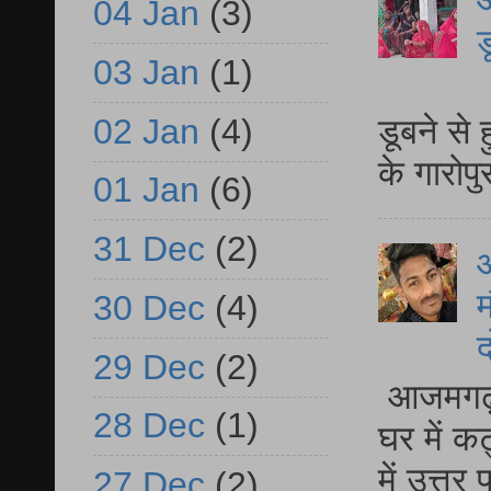
04 Jan
(3)
ड
03 Jan
(1)
आ
02 Jan
(4)
डूबने से
के गारोपु
01 Jan
(6)
31 Dec
(2)
म
30 Dec
(4)
द
29 Dec
(2)
आजमगढ़ 
28 Dec
(1)
घर में क
में उत्त
27 Dec
(2)