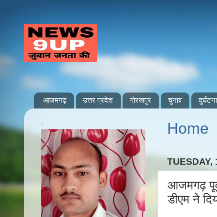
आजमगढ़
उत्तर प्रदेश
गोरखपुर
चुनाव
दुर्घटना
.
Home
TUESDAY, 
आजमगढ़ पूर्
डीएम ने दि