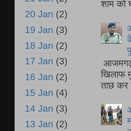
शाम को घ
20 Jan
(2)
आ
19 Jan
(3)
क
18 Jan
(2)
प
17 Jan
(3)
आजमगढ़ द
खिलाफ मु
16 Jan
(2)
ताछ कर र
15 Jan
(4)
14 Jan
(3)
आ
म
13 Jan
(2)