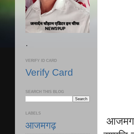
.
VERIFY ID CARD
Verify Card
SEARCH THIS BLOG
LABELS
आजमगढ़ 
आजमगढ़