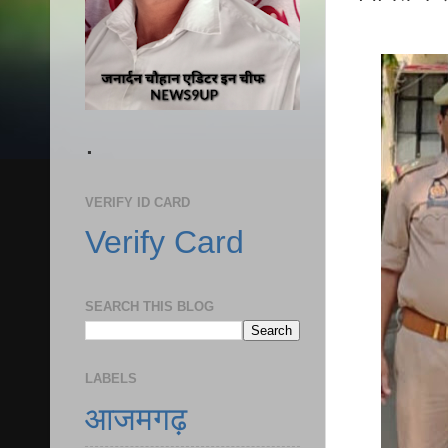
.
VERIFY ID CARD
Verify Card
SEARCH THIS BLOG
LABELS
आजमगढ़