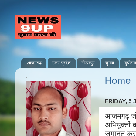
आजमगढ़
उत्तर प्रदेश
गोरखपुर
चुनाव
दुर्घटना
.
Home
FRIDAY, 5 
आजमगढ़ जीय
अभियुक्तों 
जमानत करान