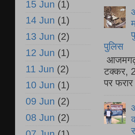
15 Jun
(1)
आ
14 Jun
(1)
म
फ
13 Jun
(2)
पुलिस
12 Jun
(1)
आजमगढ़ स
11 Jun
(2)
टक्कर, 2
पर फरार 
10 Jun
(1)
09 Jun
(2)
आ
08 Jun
(2)
क
स
07 Jun
(1)