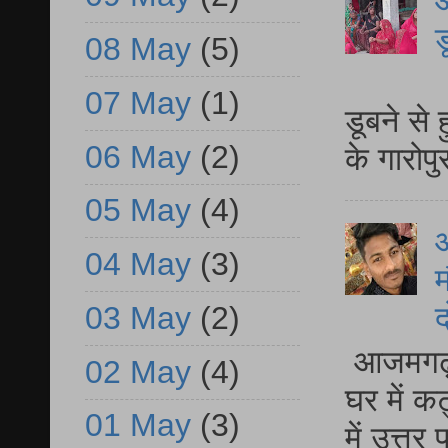
आ
ड
08 May
(5)
आ
07 May
(1)
डूबने से
06 May
(2)
के गारोपु
05 May
(4)
04 May
(3)
म
03 May
(2)
द
आजमगढ़ 
02 May
(4)
घर में क
01 May
(3)
में उत्त