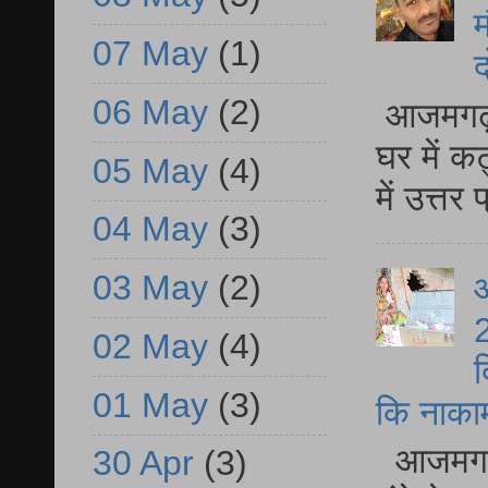
म
07 May
(1)
द
06 May
(2)
आजमगढ़ 
घर में क
05 May
(4)
में उत्त
04 May
(3)
03 May
(2)
आ
2
02 May
(4)
द
01 May
(3)
कि नाकामी 
आजमगढ़ 
30 Apr
(3)