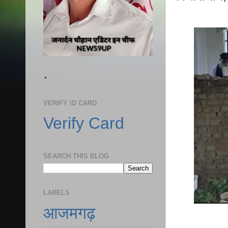
.
VERIFY ID CARD
Verify Card
SEARCH THIS BLOG
LABELS
आजमगढ़