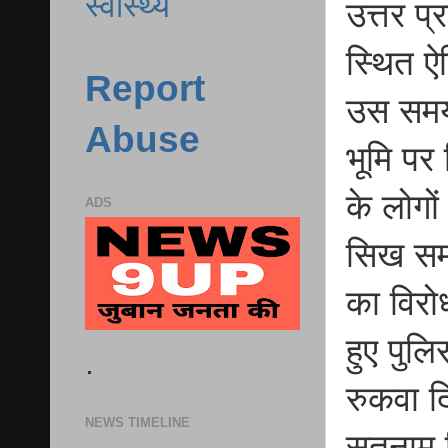
स्वास्थ्य
उत्तर प
स्थित ऐत
Report
उस समय 
Abuse
भूमि पर
के लोगों
ADS
सिख समा
का विरो
हुए पुलि
.
रुकवा दि
NEWS TIMELINE
सतनाम स