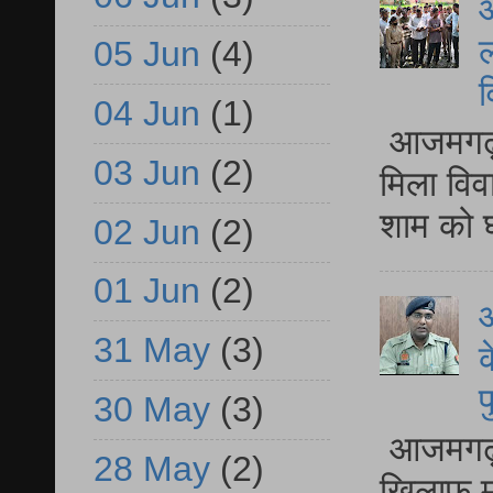
आ
ल
05 Jun
(4)
व
04 Jun
(1)
आजमगढ़ द
03 Jun
(2)
मिला विव
शाम को घ
02 Jun
(2)
01 Jun
(2)
आ
31 May
(3)
क
प
30 May
(3)
आजमगढ़ द
28 May
(2)
खिलाफ मु