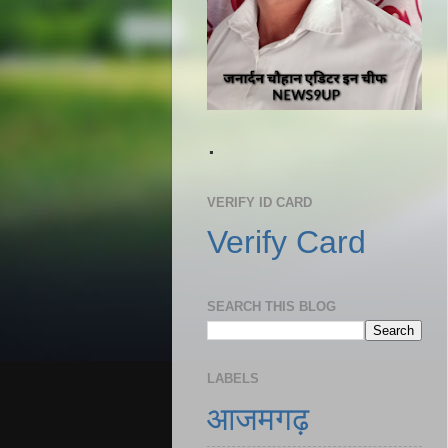
.
VERIFY ID CARD
Verify Card
SEARCH THIS BLOG
LABELS
आजमगढ़