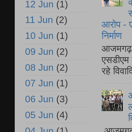
क
12 Jun
(1)
स
11 Jun
(2)
आरोप - ए
निर्माण
10 Jun
(1)
आजमगढ़ द
09 Jun
(2)
एसडीएम म
08 Jun
(2)
रहे विवा
07 Jun
(1)
आ
06 Jun
(3)
ल
05 Jun
(4)
व
04 Jun
(1)
आजमगढ़ द