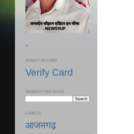
.
VERIFY ID CARD
Verify Card
SEARCH THIS BLOG
LABELS
आजमगढ़