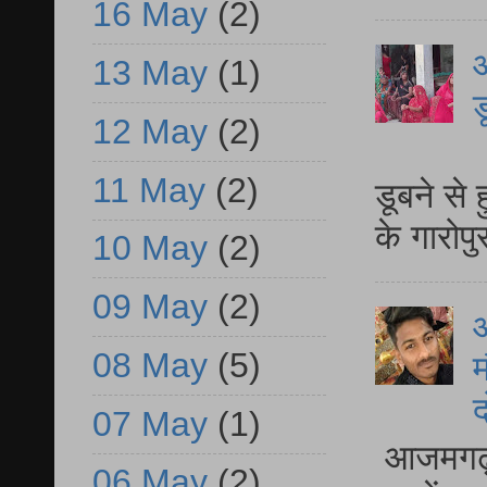
16 May
(2)
आ
13 May
(1)
ड
12 May
(2)
आ
11 May
(2)
डूबने से
के गारोपु
10 May
(2)
09 May
(2)
08 May
(5)
म
द
07 May
(1)
आजमगढ़ 
06 May
(2)