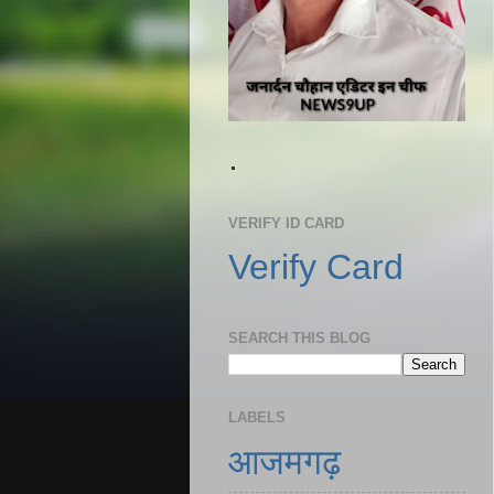
.
VERIFY ID CARD
Verify Card
SEARCH THIS BLOG
LABELS
आजमगढ़