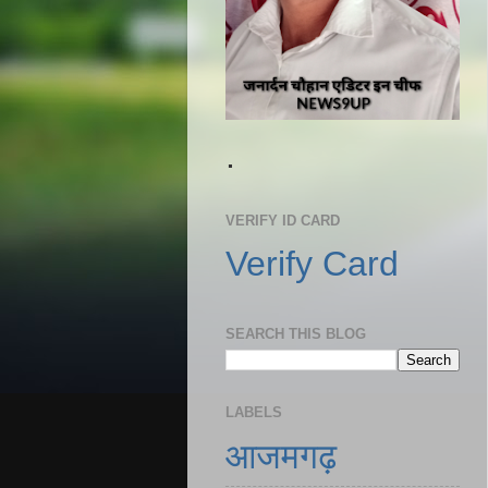
.
VERIFY ID CARD
Verify Card
SEARCH THIS BLOG
LABELS
आजमगढ़