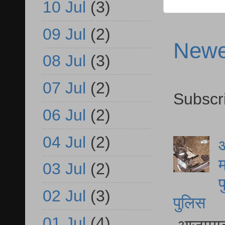
10 Jul
(3)
09 Jul
(2)
Newe
08 Jul
(3)
07 Jul
(2)
Subscr
06 Jul
(2)
04 Jul
(2)
आ
म
03 Jul
(2)
फ
02 Jul
(3)
पुलिस
01 Jul
(4)