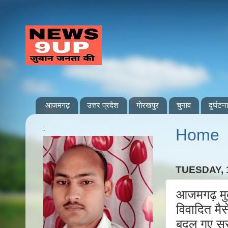
आजमगढ़
उत्तर प्रदेश
गोरखपुर
चुनाव
दुर्घटना
.
Home
TUESDAY, 
आजमगढ़ मुब
विवादित मैस
बदल गए सु