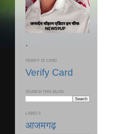
.
VERIFY ID CARD
Verify Card
SEARCH THIS BLOG
LABELS
आजमगढ़