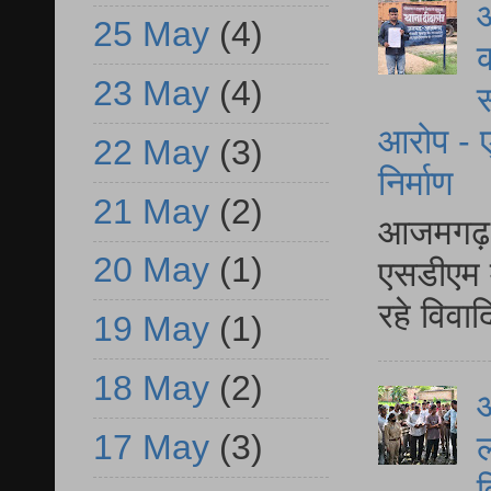
आ
25 May
(4)
क
23 May
(4)
स
आरोप - ए
22 May
(3)
निर्माण
21 May
(2)
आजमगढ़ द
20 May
(1)
एसडीएम म
रहे विवा
19 May
(1)
18 May
(2)
आ
17 May
(3)
ल
व