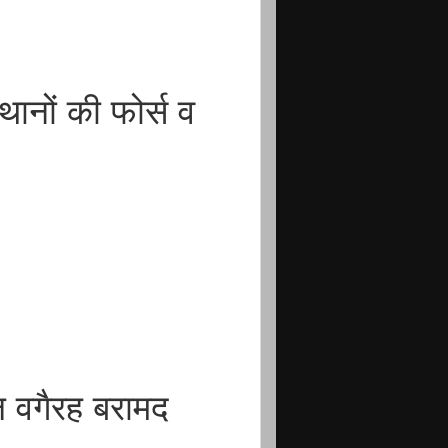
ानों की फोर्स व
डल वगैरह बरामद