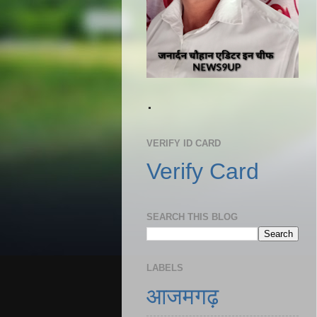
.
VERIFY ID CARD
Verify Card
SEARCH THIS BLOG
LABELS
आजमगढ़