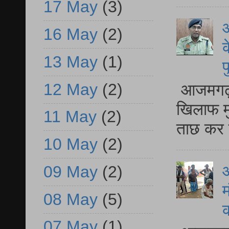
17 May
(3)
आ
16 May
(2)
क
13 May
(1)
प
12 May
(2)
आजमगढ़ द
खिलाफ मु
11 May
(2)
ताछ कर र
10 May
(2)
आ
09 May
(2)
म
08 May
(5)
07 May
(1)