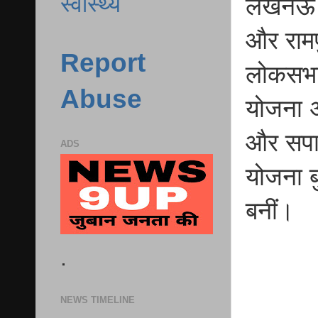
स्वास्थ्य
लखनऊ स
और रामप
Report
लोकसभा 
Abuse
योजना अ
और सपाई
ADS
योजना बु
बनीं।
.
NEWS TIMELINE