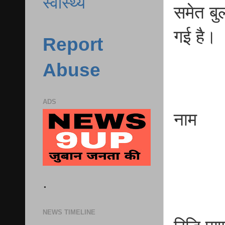
स्वास्थ्य
समेत बु
गई है।
Report
Abuse
ADS
न
क
.
NEWS TIMELINE