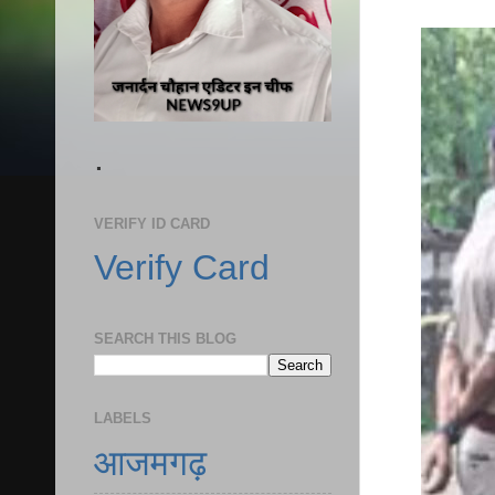
.
VERIFY ID CARD
Verify Card
SEARCH THIS BLOG
LABELS
आजमगढ़