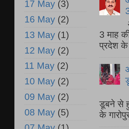
17 May
(3)
3
16 May
(2)
3 माह की
13 May
(1)
प्रदेश क
12 May
(2)
11 May
(2)
आ
ड
10 May
(2)
आ
09 May
(2)
डूबने से
08 May
(5)
के गारोपु
07 May
(1)