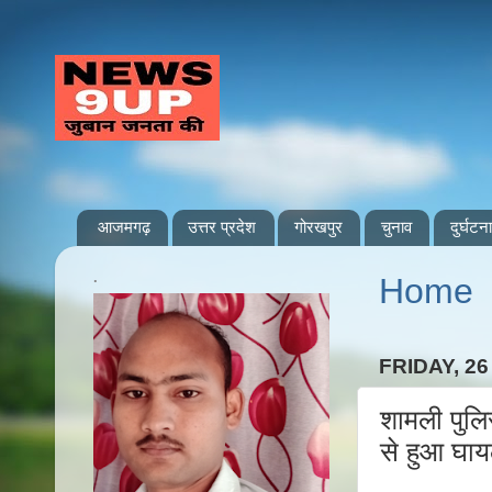
आजमगढ़
उत्तर प्रदेश
गोरखपुर
चुनाव
दुर्घटना
.
Home
FRIDAY, 26
शामली पुलि
से हुआ घा