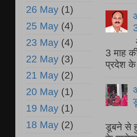
26 May
(1)
25 May
(4)
3
23 May
(4)
3 माह की
22 May
(3)
प्रदेश क
21 May
(2)
आ
20 May
(1)
ड
19 May
(1)
आ
18 May
(2)
डूबने से