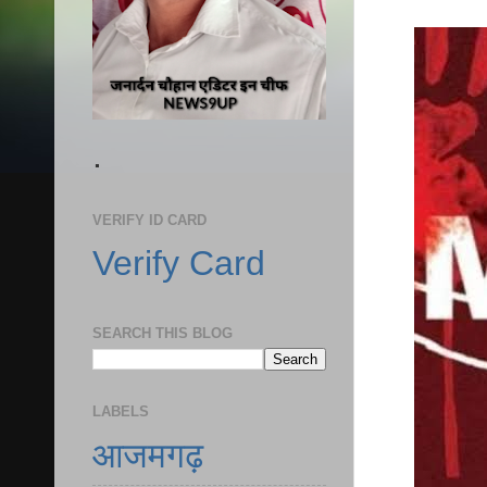
.
VERIFY ID CARD
Verify Card
SEARCH THIS BLOG
LABELS
आजमगढ़