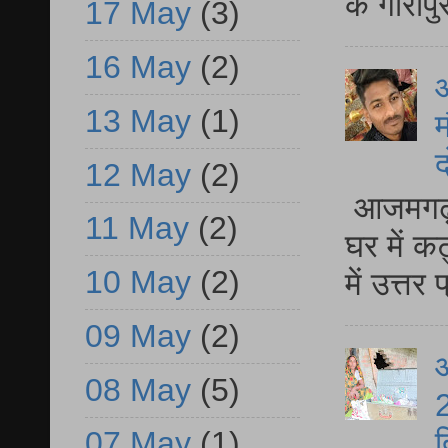
के गारोपु
17 May
(3)
16 May
(2)
13 May
(1)
म
द
12 May
(2)
आजमगढ़ 
11 May
(2)
घर में क
10 May
(2)
में उत्त
09 May
(2)
आ
08 May
(5)
2
द
07 May
(1)