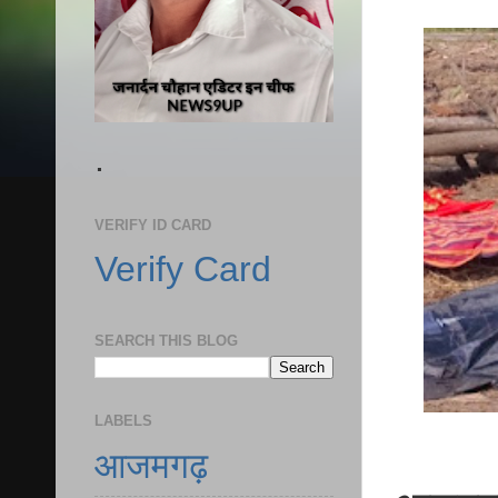
.
VERIFY ID CARD
Verify Card
SEARCH THIS BLOG
LABELS
आजमगढ़