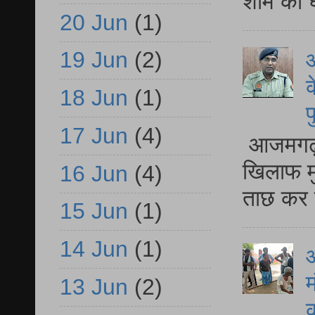
शाम को घ
20 Jun
(1)
19 Jun
(2)
आ
क
18 Jun
(1)
प
17 Jun
(4)
आजमगढ़ द
खिलाफ मु
16 Jun
(4)
ताछ कर र
15 Jun
(1)
14 Jun
(1)
आ
म
13 Jun
(2)