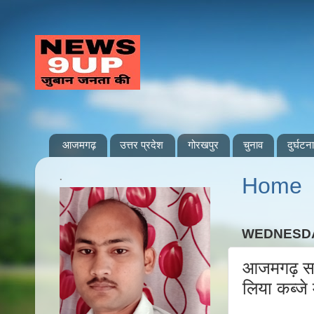
आजमगढ़
उत्तर प्रदेश
गोरखपुर
चुनाव
दुर्घटना
.
Home
WEDNESDA
आजमगढ़ सरा
लिया कब्जे 