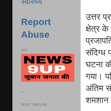
स्वास्थ्य
उत्तर प
Report
क्षेत्र क
Abuse
प्रजापत
संदिग्ध 
ADS
घटना की
गया। पर
अंतिम स
.
शमशान 
NEWS TIMELINE