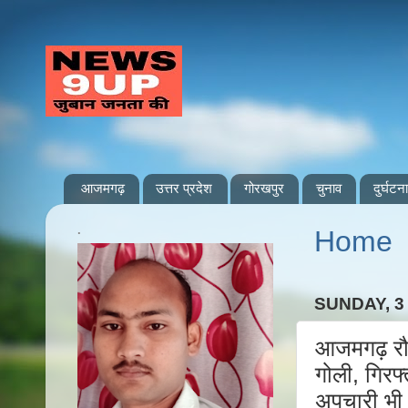
आजमगढ़
उत्तर प्रदेश
गोरखपुर
चुनाव
दुर्घटना
.
Home
SUNDAY, 3
आजमगढ़ रौन
गोली, गिर
अपचारी भी 