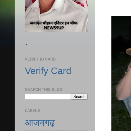
.
VERIFY ID CARD
Verify Card
SEARCH THIS BLOG
LABELS
आजमगढ़