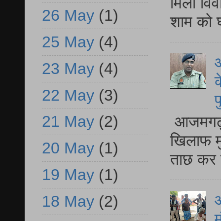
मिला विव
26 May
(1)
शाम को घ
25 May
(4)
आ
23 May
(4)
क
22 May
(3)
प
21 May
(2)
आजमगढ़ द
खिलाफ मु
20 May
(1)
ताछ कर र
19 May
(1)
आ
18 May
(2)
म