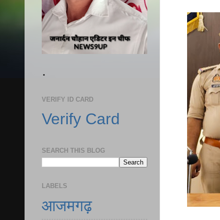
.
VERIFY ID CARD
Verify Card
SEARCH THIS BLOG
LABELS
आजमगढ़