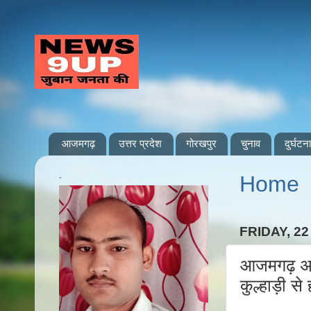
आजमगढ़
उत्तर प्रदेश
गोरखपुर
चुनाव
दुर्घटना
.
Home
FRIDAY, 2
आजमगढ़ अतरौ
कुल्हाड़ी स