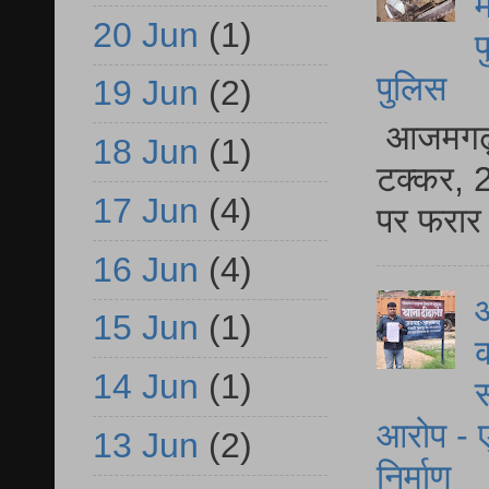
म
20 Jun
(1)
फ
पुलिस
19 Jun
(2)
आजमगढ़ स
18 Jun
(1)
टक्कर, 2
17 Jun
(4)
पर फरार 
16 Jun
(4)
आ
15 Jun
(1)
क
14 Jun
(1)
स
आरोप - ए
13 Jun
(2)
निर्माण