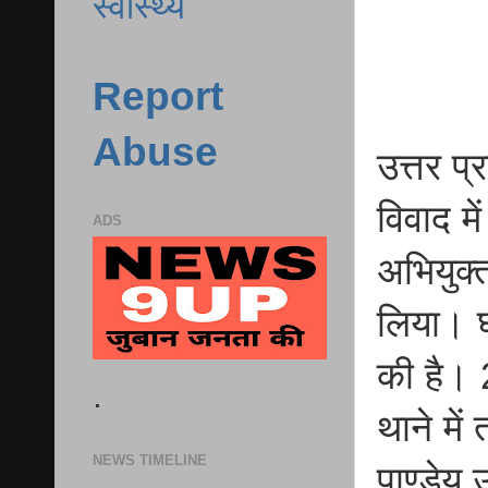
स्वास्थ्य
Report
Abuse
उत्तर प
विवाद मे
ADS
अभियुक्
लिया। घ
की है। 
.
थाने मे
NEWS TIMELINE
पाण्डेय 