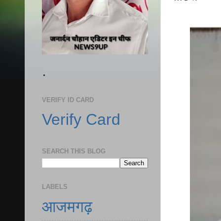
.
VERIFY ID CARD
Verify Card
SEARCH THIS BLOG
LABELS
आजमगढ़