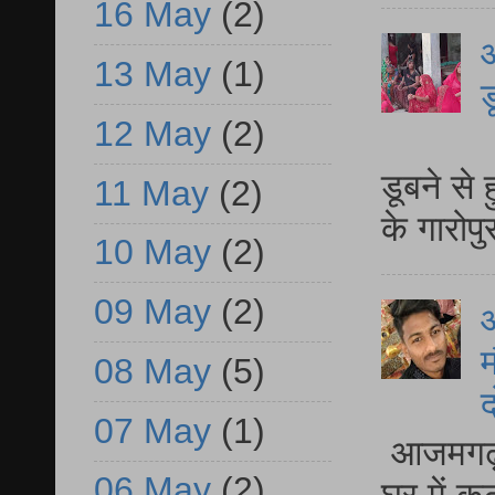
16 May
(2)
आ
13 May
(1)
ड
12 May
(2)
आ
डूबने से
11 May
(2)
के गारोपु
10 May
(2)
09 May
(2)
म
08 May
(5)
द
07 May
(1)
आजमगढ़ 
06 May
(2)