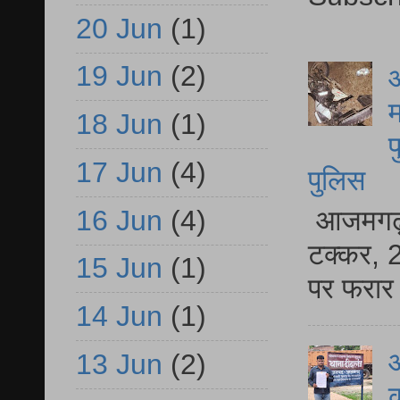
20 Jun
(1)
19 Jun
(2)
आ
म
18 Jun
(1)
फ
17 Jun
(4)
पुलिस
आजमगढ़ स
16 Jun
(4)
टक्कर, 2
15 Jun
(1)
पर फरार 
14 Jun
(1)
आ
13 Jun
(2)
क