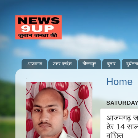
आजमगढ़
उत्तर प्रदेश
गोरखपुर
चुनाव
दुर्घटना
.
Home
SATURDAY,
आजमगढ़ जह
ढेर 14 साल
वांछित