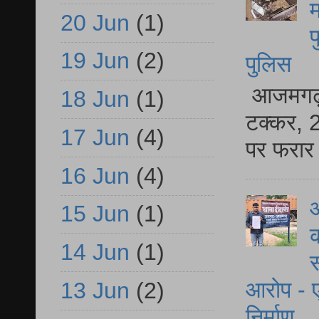
म
20 Jun
(1)
फ
19 Jun
(2)
पुलिस
आजमगढ़ स
18 Jun
(1)
टक्कर, 2
17 Jun
(4)
पर फरार 
16 Jun
(4)
आ
15 Jun
(1)
क
14 Jun
(1)
स
आरोप - ए
13 Jun
(2)
निर्माण