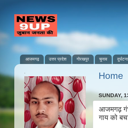
आजमगढ़
उत्तर प्रदेश
गोरखपुर
चुनाव
दुर्घटना
.
Home
SUNDAY, 1
आजमगढ़ गंभ
गाय को बचान