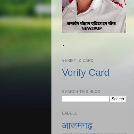
.
VERIFY ID CARD
Verify Card
SEARCH THIS BLOG
LABELS
आजमगढ़