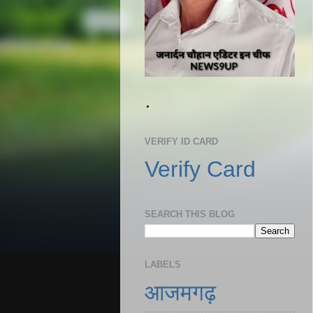
.
VERIFY ID CARD
Verify Card
SEARCH THIS BLOG
LABELS
आजमगढ़