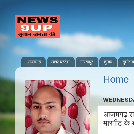
आजमगढ़
उत्तर प्रदेश
गोरखपुर
चुनाव
दुर्घटना
.
Home
WEDNESDA
आजमगढ़ शहर
मारपीट के ब