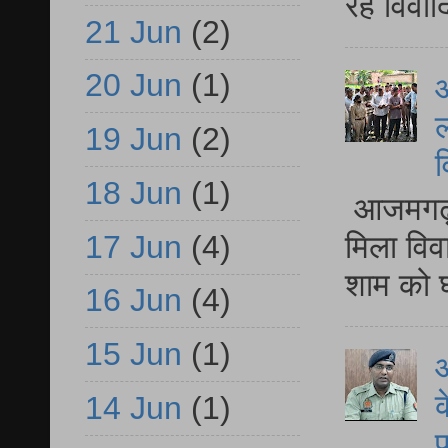
रहे विवा
21 Jun
(2)
20 Jun
(1)
आ
ल
19 Jun
(2)
व
18 Jun
(1)
आजमगढ़ द
17 Jun
(4)
मिला विव
शाम को घ
16 Jun
(4)
15 Jun
(1)
आ
क
14 Jun
(1)
प