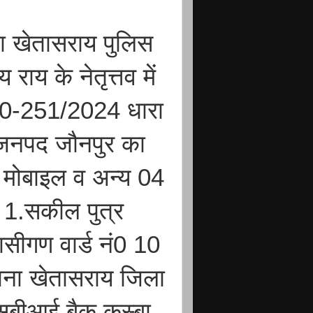
ना खेतासराय पुलिस
राय के नेतृत्तव में
सं0-251/2024 धारा
जनपद जौनपुर का
 मोबाइल व अन्य 04
ं 1.सकील पुत्र
वासीगण वार्ड नं0 10
ाना खेतासराय जिला
एसबीआई बैक कस्बा