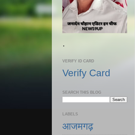
.
VERIFY ID CARD
Verify Card
SEARCH THIS BLOG
LABELS
आजमगढ़