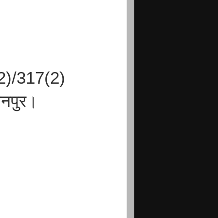
2)/317(2)
ौनपुर।