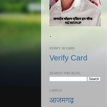
.
VERIFY ID CARD
Verify Card
SEARCH THIS BLOG
LABELS
आजमगढ़