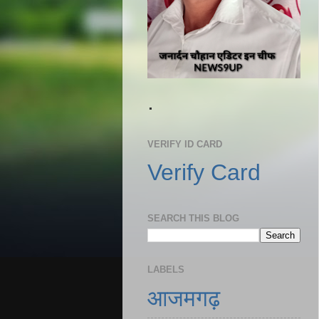
.
VERIFY ID CARD
Verify Card
SEARCH THIS BLOG
LABELS
आजमगढ़