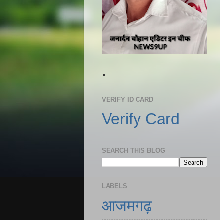
.
VERIFY ID CARD
Verify Card
SEARCH THIS BLOG
LABELS
आजमगढ़