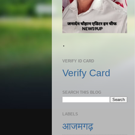
.
VERIFY ID CARD
Verify Card
SEARCH THIS BLOG
LABELS
आजमगढ़