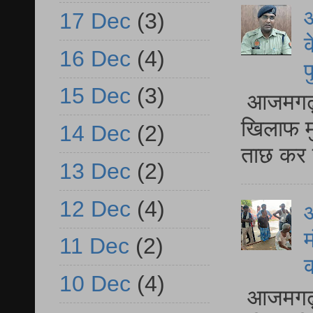
आ
17 Dec
(3)
क
16 Dec
(4)
प
15 Dec
(3)
आजमगढ़ द
खिलाफ मु
14 Dec
(2)
ताछ कर र
13 Dec
(2)
12 Dec
(4)
आ
म
11 Dec
(2)
10 Dec
(4)
आजमगढ़ 