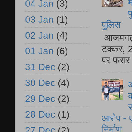
म
04 Jan
(3)
फ
03 Jan
(1)
पुलिस
02 Jan
(4)
आजमगढ़ स
टक्कर, 2
01 Jan
(6)
पर फरार 
31 Dec
(2)
30 Dec
(4)
आ
क
29 Dec
(2)
स
28 Dec
(1)
आरोप - ए
निर्माण
27 Dec
(2)