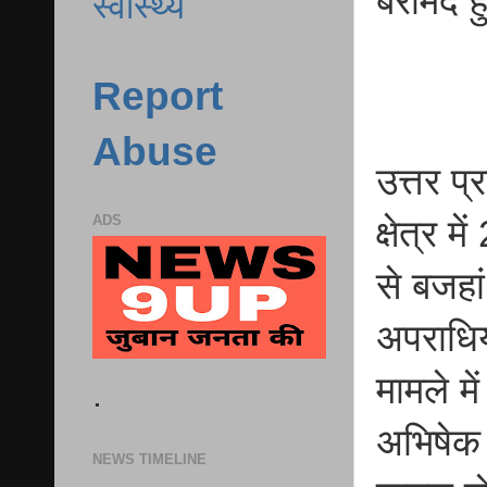
बरामद ह
स्वास्थ्य
Report
Abuse
उत्तर प
ADS
क्षेत्र 
से बजहां
अपराधियो
मामले म
.
अभिषेक 
NEWS TIMELINE