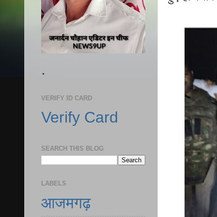
.
VERIFY ID CARD
Verify Card
SEARCH THIS BLOG
LABELS
आजमगढ़