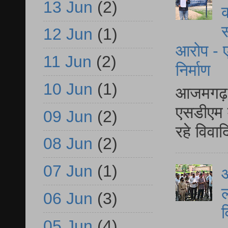
13 Jun
(2)
क
स
12 Jun
(1)
आरोप - ए
11 Jun
(2)
निर्माण
10 Jun
(1)
आजमगढ़ द
एसडीएम म
09 Jun
(2)
रहे विवा
08 Jun
(2)
07 Jun
(1)
आ
ल
06 Jun
(3)
व
05 Jun
(4)