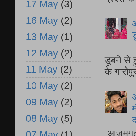
17 May
(3)
16 May
(2)
आ
ड
13 May
(1)
आ
12 May
(2)
डूबने से
11 May
(2)
के गारोपु
10 May
(2)
09 May
(2)
म
08 May
(5)
द
आजमगढ़ 
07 May
(1)