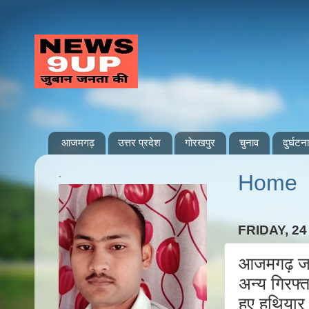
आजमगढ़
उत्तर प्रदेश
गोरखपुर
चुनाव
दुर्घटना
.
Home
FRIDAY, 2
आजमगढ़ जहा
अन्य गिरफ्त
हुए हथियार