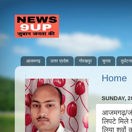
आजमगढ़
उत्तर प्रदेश
गोरखपुर
चुनाव
दुर्घटना
.
Home
SUNDAY, 2
आजमगढ़/जौनप
लिपटे मिले
लिया शवों 