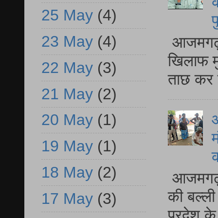
क
25 May
(4)
प
23 May
(4)
आजमगढ़ द
खिलाफ मु
22 May
(3)
ताछ कर र
21 May
(2)
आ
20 May
(1)
म
19 May
(1)
18 May
(2)
आजमगढ़ 
की बल्ली
17 May
(3)
प्रदेश 