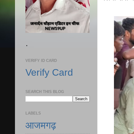
.
VERIFY ID CARD
Verify Card
SEARCH THIS BLOG
LABELS
आजमगढ़