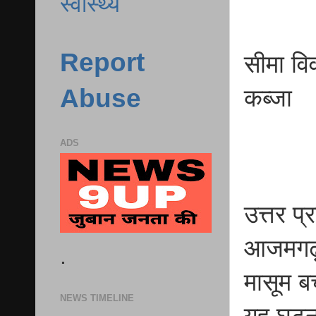
स्वास्थ्य
Report
सीमा वि
Abuse
कब्जा
ADS
उत्तर प
आजमगढ़ 
.
मासूम बच
NEWS TIMELINE
यह घटन