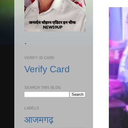
.
VERIFY ID CARD
Verify Card
SEARCH THIS BLOG
LABELS
आजमगढ़