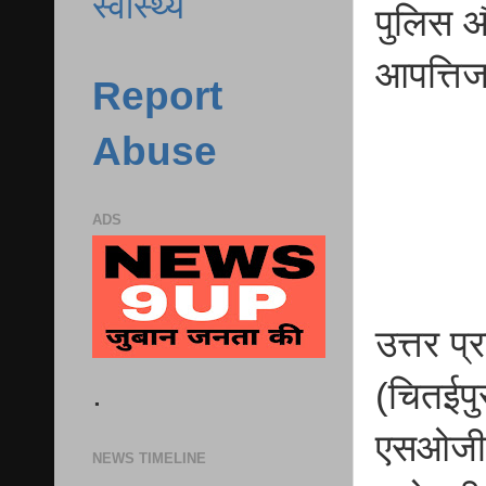
स्वास्थ्य
पुलिस औ
आपत्ति
Report
Abuse
ADS
उत्तर प
.
(चितईपु
एसओजी-2
NEWS TIMELINE