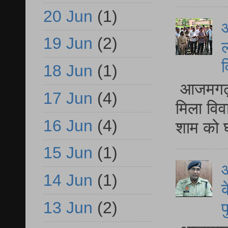
20 Jun
(1)
आ
19 Jun
(2)
ल
व
18 Jun
(1)
आजमगढ़ द
17 Jun
(4)
मिला विव
16 Jun
(4)
शाम को घ
15 Jun
(1)
आ
14 Jun
(1)
क
13 Jun
(2)
प