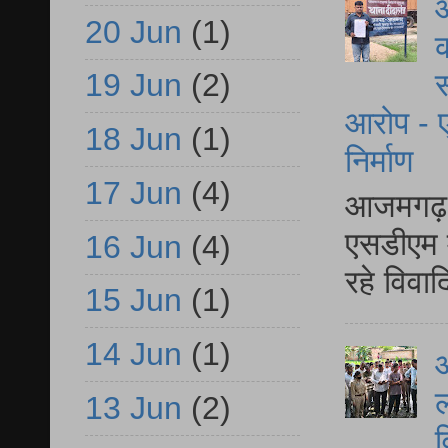
आ
20 Jun
(1)
क
19 Jun
(2)
स
आरोप - ए
18 Jun
(1)
निर्माण
17 Jun
(4)
आजमगढ़ द
एसडीएम म
16 Jun
(4)
रहे विवा
15 Jun
(1)
14 Jun
(1)
आ
ल
13 Jun
(2)
व