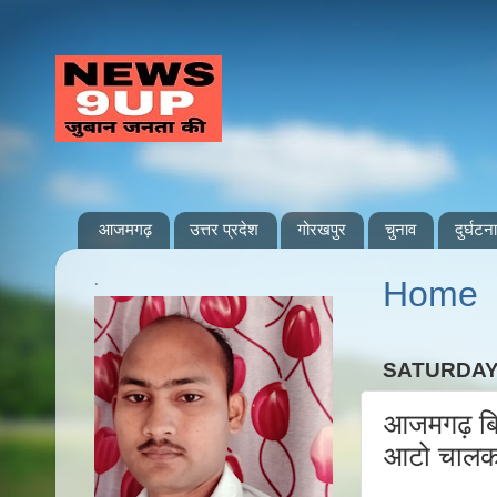
आजमगढ़
उत्तर प्रदेश
गोरखपुर
चुनाव
दुर्घटना
.
Home
SATURDAY,
आजमगढ़ बिल
आटो चालक थ