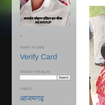
.
VERIFY ID CARD
Verify Card
SEARCH THIS BLOG
LABELS
आजमगढ़