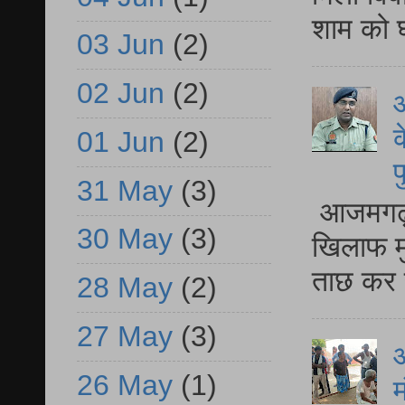
शाम को घ
03 Jun
(2)
02 Jun
(2)
आ
क
01 Jun
(2)
प
31 May
(3)
आजमगढ़ द
30 May
(3)
खिलाफ मु
ताछ कर र
28 May
(2)
27 May
(3)
आ
26 May
(1)
म