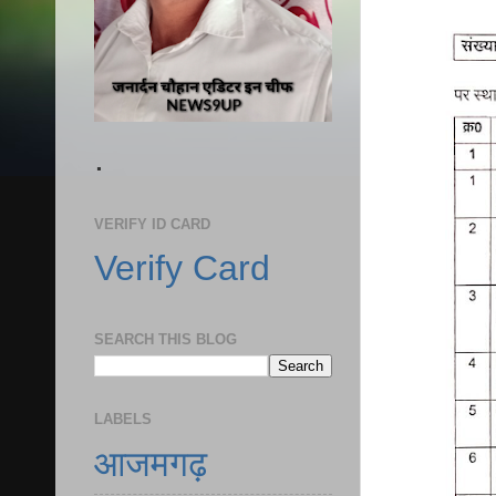
.
VERIFY ID CARD
Verify Card
SEARCH THIS BLOG
LABELS
आजमगढ़