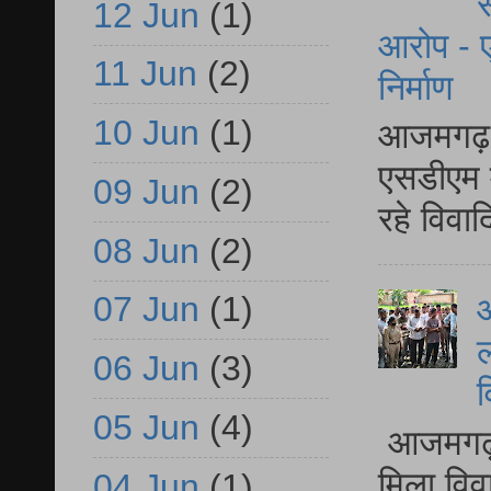
स
12 Jun
(1)
आरोप - ए
11 Jun
(2)
निर्माण
10 Jun
(1)
आजमगढ़ द
एसडीएम म
09 Jun
(2)
रहे विवा
08 Jun
(2)
07 Jun
(1)
आ
ल
06 Jun
(3)
व
05 Jun
(4)
आजमगढ़ द
मिला विव
04 Jun
(1)