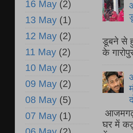
16 May
(2)
आ
ड
13 May
(1)
आ
12 May
(2)
डूबने से
11 May
(2)
के गारोपु
10 May
(2)
09 May
(2)
म
08 May
(5)
द
आजमगढ़ 
07 May
(1)
घर में क
06 May
(2)