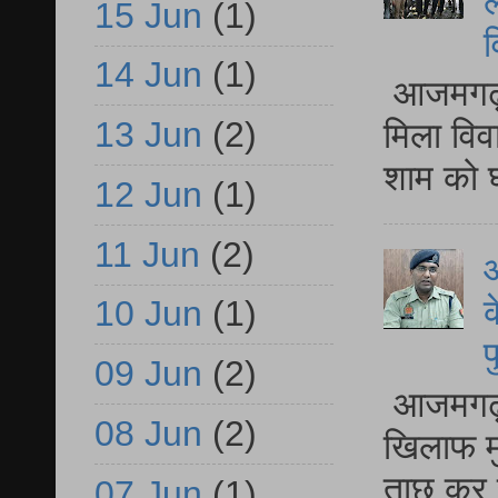
ल
15 Jun
(1)
व
14 Jun
(1)
आजमगढ़ द
13 Jun
(2)
मिला विव
शाम को घ
12 Jun
(1)
11 Jun
(2)
आ
क
10 Jun
(1)
प
09 Jun
(2)
आजमगढ़ द
08 Jun
(2)
खिलाफ मु
ताछ कर र
07 Jun
(1)