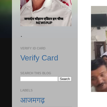
.
VERIFY ID CARD
Verify Card
SEARCH THIS BLOG
LABELS
आजमगढ़