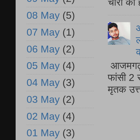
चोरो का 
08 May
(5)
आ
07 May
(1)
ल
06 May
(2)
आजमगढ़ द
05 May
(4)
फांसी 2 
04 May
(3)
मृतक उत
03 May
(2)
02 May
(4)
01 May
(3)