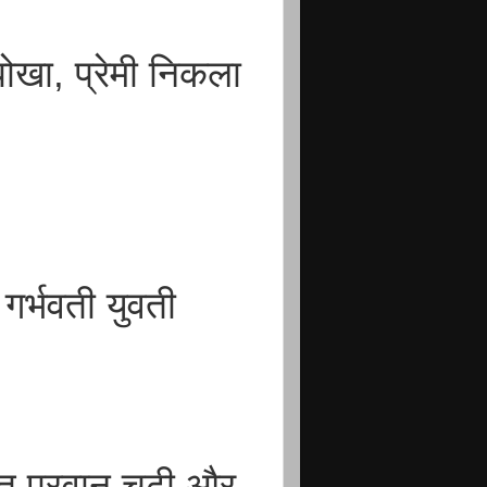
ोखा, प्रेमी निकला
गर्भवती युवती
ब्बत परवान चढ़ी और