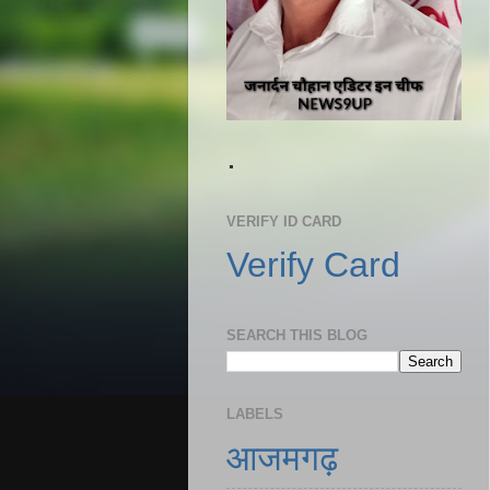
.
VERIFY ID CARD
Verify Card
SEARCH THIS BLOG
LABELS
आजमगढ़