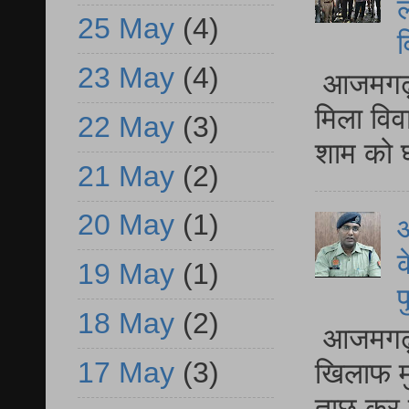
ल
25 May
(4)
व
23 May
(4)
आजमगढ़ द
मिला विव
22 May
(3)
शाम को घ
21 May
(2)
20 May
(1)
आ
क
19 May
(1)
प
18 May
(2)
आजमगढ़ द
17 May
(3)
खिलाफ मु
ताछ कर र