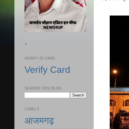
.
VERIFY ID CARD
Verify Card
SEARCH THIS BLOG
LABELS
आजमगढ़