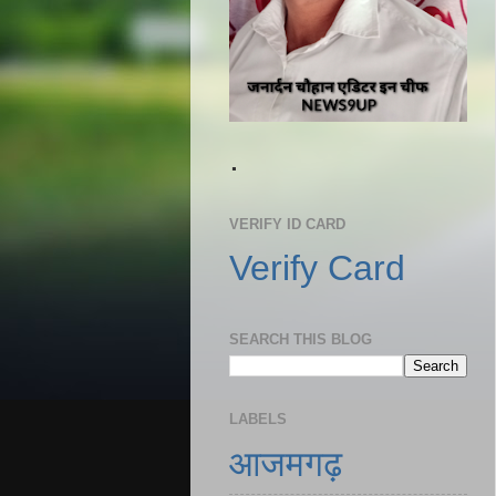
.
VERIFY ID CARD
Verify Card
SEARCH THIS BLOG
LABELS
आजमगढ़