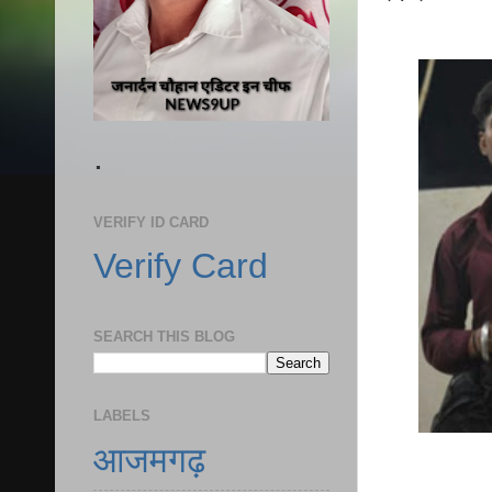
.
VERIFY ID CARD
Verify Card
SEARCH THIS BLOG
LABELS
आजमगढ़