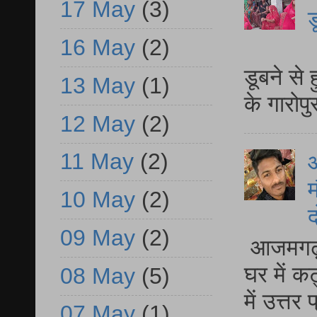
17 May
(3)
ड
16 May
(2)
आ
डूबने से
13 May
(1)
के गारोपु
12 May
(2)
11 May
(2)
म
10 May
(2)
द
09 May
(2)
आजमगढ़ 
घर में क
08 May
(5)
में उत्त
07 May
(1)