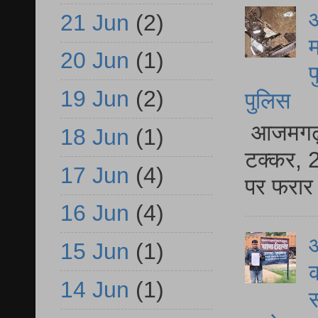
आ
21 Jun
(2)
म
20 Jun
(1)
फ
19 Jun
(2)
पुलिस
आजमगढ़ स
18 Jun
(1)
टक्कर, 2
17 Jun
(4)
पर फरार 
16 Jun
(4)
आ
15 Jun
(1)
क
14 Jun
(1)
स