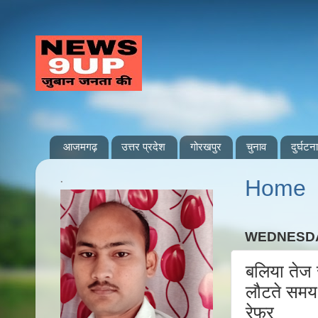
आजमगढ़
उत्तर प्रदेश
गोरखपुर
चुनाव
दुर्घटना
.
Home
WEDNESDA
बलिया तेज र
लौटते समय
रेफर